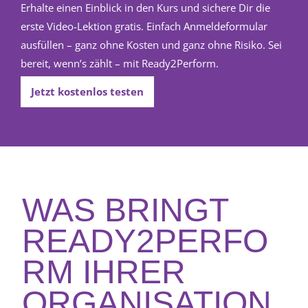
Erhalte einen Einblick in den Kurs und sichere Dir die
erste Video-Lektion gratis. Einfach Anmeldeformular
ausfüllen – ganz ohne Kosten und ganz ohne Risiko. Sei
bereit, wenn’s zählt – mit Ready2Perform.
Jetzt kostenlos testen
WAS BRINGT
READY2PERFO
RM IHRER
ORGANISATION