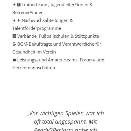
👨‍🏫 Trainerteams, Jugendleiter*innen &
Betreuer*innen
👦👧 Nachwuchsabteilungen &
Talentförderprogramme
🏢 Verbände, Fußballschulen & Stützpunkte
📝 BGM-Beauftragte und Verantwortliche für
Gesundheit im Verein
💼 Leistungs- und Amateurteams, Frauen- und
Herrenmannschaften
„Vor wichtigen Spielen war ich
„Wenn
oft total angespannt. Mit
gema
Ready2Perform habe ich
sof