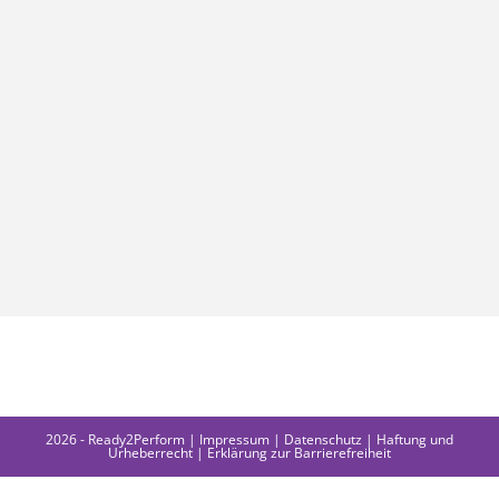
2026 - Ready2Perform |
Impressum
|
Datenschutz
|
Haftung und
Urheberrecht
|
Erklärung zur Barrierefreiheit