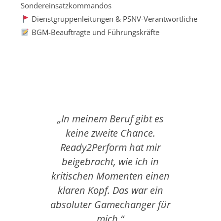
Sondereinsatzkommandos
Dienstgruppenleitungen & PSNV-Verantwortliche
BGM-Beauftragte und Führungskräfte
„In meinem Beruf gibt es
„Nac
keine zweite Chance.
Ready2Perform hat mir
abzu
beigebracht, wie ich in
aus
kritischen Momenten einen
m
klaren Kopf. Das war ein
v
absoluter Gamechanger für
schne
mich.“
wie