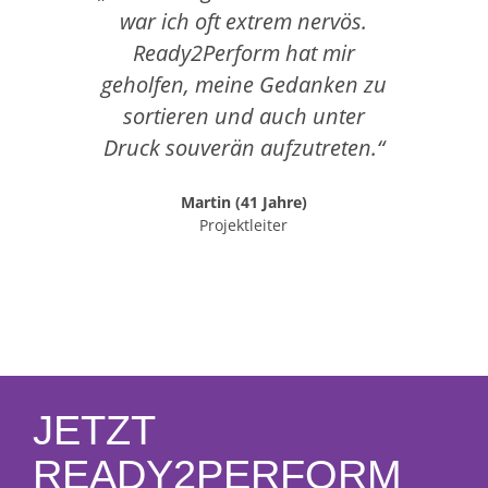
war ich oft extrem nervös.
an d
Ready2Perform hat mir
geholfen, meine Gedanken zu
V
sortieren und auch unter
umz
Druck souverän aufzutreten.“
kla
auch
Martin (41 Jahre)
Projektleiter
JETZT
READY2PERFORM