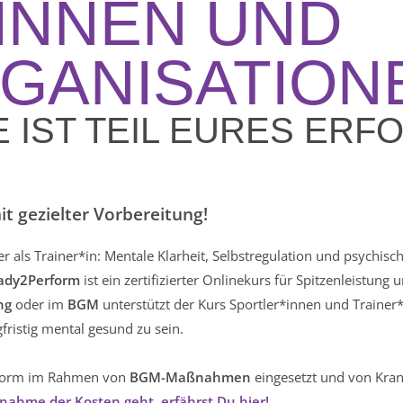
INNEN UND
GANISATION
 IST TEIL EURES ER
t gezielter Vorbereitung!
als Trainer*in: Mentale Klarheit, Selbstregulation und psychisch
ady2Perform
ist ein zertifizierter Onlinekurs für Spitzenleistung 
ng
oder im
BGM
unterstützt der Kurs Sportler*innen und Traine
gfristig mental gesund zu sein.
erform im Rahmen von
BGM-Maßnahmen
eingesetzt und von Kran
nahme der Kosten geht, erfährst Du hier!