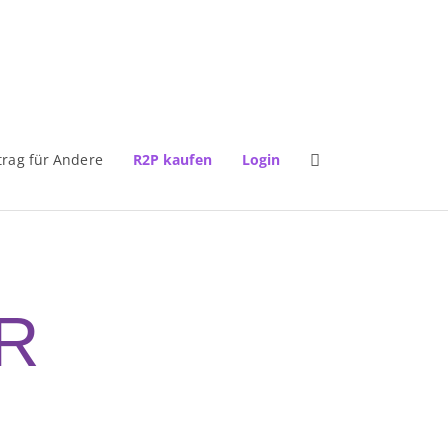
trag für Andere
R2P kaufen
Login
R