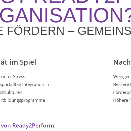
GANISATION
E FÖRDERN – GEMEIN
ät im Spiel
Nachh
 unter Stress
Weniger 
ortalltag Integration in
Bessere 
sstrukturen
Förderun
Fortbildungsprogramme
Höhere R
on von Ready2Perform: