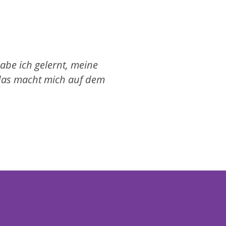
abe ich gelernt, meine
„Wenn ich früher 
 das macht mich auf dem
Übungen aus dem K